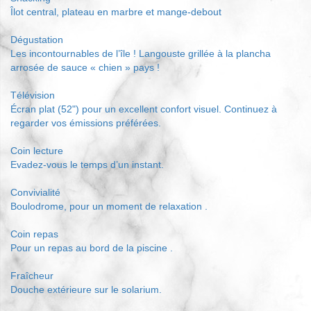
Îlot central, plateau en marbre et mange-debout
Dégustation
Les incontournables de l’île ! Langouste grillée à la plancha
arrosée de sauce « chien » pays !
Télévision
Écran plat (52") pour un excellent confort visuel. Continuez à
regarder vos émissions préférées.
Coin lecture
Evadez-vous le temps d’un instant.
Convivialité
Boulodrome, pour un moment de relaxation .
Coin repas
Pour un repas au bord de la piscine .
Fraîcheur
Douche extérieure sur le solarium.